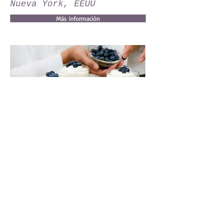
Nueva York, EEUU
Más información
COCINANDO EN LA
14
CIUDAD DE LAS DELICIAS
CULINARIAS
días
París, Francia
Más información
Contacto:
+54 9 261 6830480
+54 9 261 6274376
VIPTravel - Bellsa S.A.S.
Legajo N° 18436