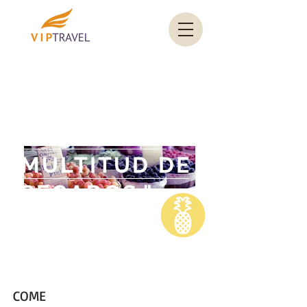
"UN GRAMO
DE SALSA
CUBRE UNA
MULTITUD DE
PECADOS."
Antonio Bolaños
COME