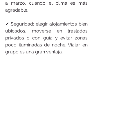
a marzo, cuando el clima es más 
agradable.
✔ Seguridad: elegir alojamientos bien 
ubicados, moverse en traslados 
privados o con guía y evitar zonas 
poco iluminadas de noche. Viajar en 
grupo es una gran ventaja.
✔ Vestimenta: ropa cómoda y liviana, 
preferentemente que cubra hombros 
y rodillas para visitar templos.
✔ Salud: beber siempre agua 
embotellada y probar la comida local 
en lugares recomendados.
✔ Conectividad: comprar una SIM 
local facilita la comunicación y el uso 