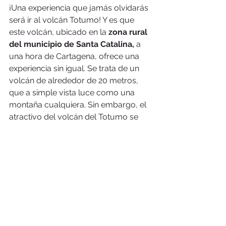
¡Una experiencia que jamás olvidarás 
será ir al volcán Totumo! Y es que 
este volcán, ubicado en la 
zona rural 
del municipio de Santa Catalina,
 a 
una hora de Cartagena, ofrece una 
experiencia sin igual. Se trata de un 
volcán de alrededor de 20 metros, 
que a simple vista luce como una 
montaña cualquiera. Sin embargo, el 
atractivo del volcán del Totumo se 
encuentra en su cráter.
Después de subir por una escalera 
de madera, los turistas se encuentran 
con un 
baño de lodo
; una mezcla de 
aguas termales y minerales 
subterráneos que, según la creencia 
de los lugareños, tienen propiedades 
medicinales.